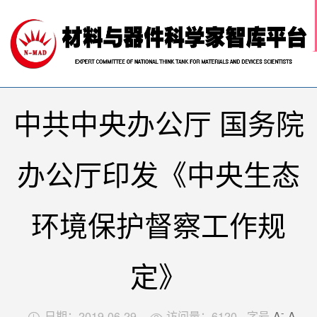
网站首页

关于我们
科技前沿
材料智库
学术活动
中共中央办公厅 国务院
行业推荐
中国材料人
办公厅印发《中央生态
环境保护督察工作规
定》
-
日期：2019-06-29
访问量：
6120
字号
A
A