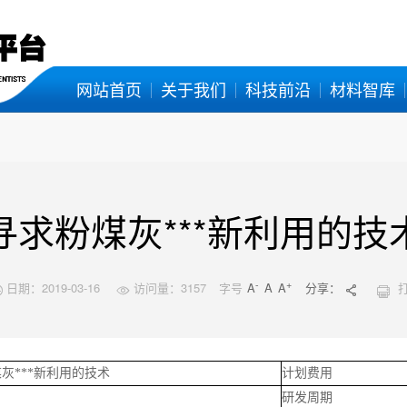
网站首页
关于我们
科技前沿
材料智库
寻求粉煤灰***新利用的技
-
+
日期：2019-03-16
访问量：
3157
字号
A
A
A
分享：




返回列表

灰***新利用的技术
计划费用
研发周期