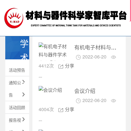
网站首页

关于我们
科技前沿
材料智库
学
学术活动
有机电子材料与器件学术会议暨全国有机电子材料与未来科学家论坛
行业推荐
术
2022-06-20


中国材料人
4412次
分享

活
活动预告
...
动
通知公

会议介绍
告

2022-06-20


活动回顾
4004次
分享

...
报告视
