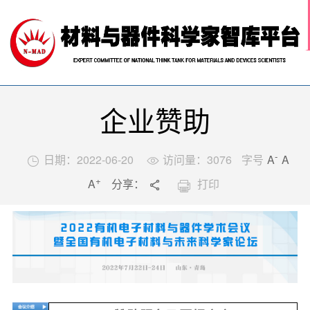
网站首页

关于我们
科技前沿
材料智库
学术活动
企业赞助
行业推荐
中国材料人
-
日期：2022-06-20
访问量：
3076
字号
A
A


+
A
分享：
打印


返回列表
