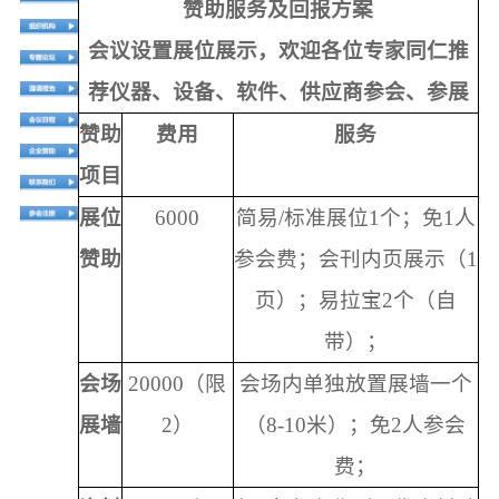
赞助服务及回报方案
会议设置展位展示，欢迎各位专家同仁推
荐仪器、设备、软件、供应商参会、参展
赞助
费用
服务
项目
展位
6000
简易
/标准展位1个；免1人
赞助
参会费；
会刊内页展示
（
1
页）；易拉宝2个（自
带）；
会场
20000（限
会场内单独放置
展墙一个
展墙
2）
（
8-10米）；免2人参会
费；