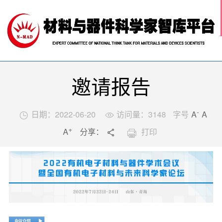
网站首页

关于我们
科技前沿
材料智库
学术活动
邀请报告
行业推荐
中国材料人
-
日期：2022-06-20
访问量：
3148
字号
A
A


+
A
分享：
打印


返回列表
